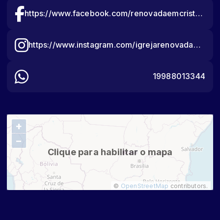
https://www.facebook.com/renovadaemcristo18
https://www.instagram.com/igrejarenovadaoficial/
19988013344
+
−
Clique para habilitar o mapa
©
OpenStreetMap
contributors.