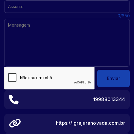
Assunto:
Mensagem:
0/650
Enviar
19988013344
https://igrejarenovada.com.br