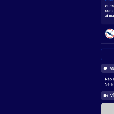
quero
cons
aí m
A
Não 
Seja 
V