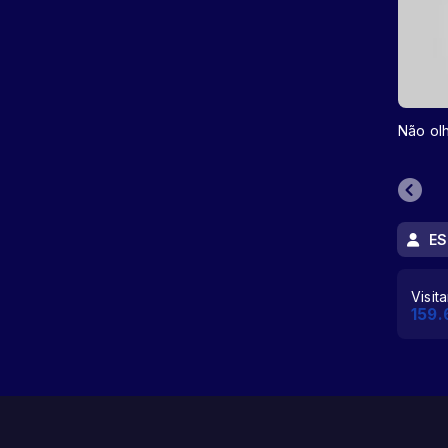
Não ol
ES
Visit
159.