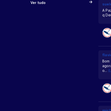
Ver tudo
suel
A Pa
q Deu
flav
Bom 
agor
o
...
(
mich