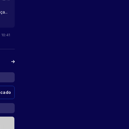
a...
 10:41
ecado