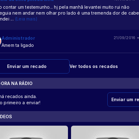
 contar um testemunho... hj pela manhã levantei muito rui não
eguia nem andar nem olhar pro lado é uma tremenda dor de cabeç
andei
...
(Leia mais)
Administrador
21/09/2016 •
Amem ta ligado
Enviar um recado
Ver todos os recados
GORA NA RÁDIO
há recados ainda.
Enviar um r
o primeiro a enviar!
ÍDEOS