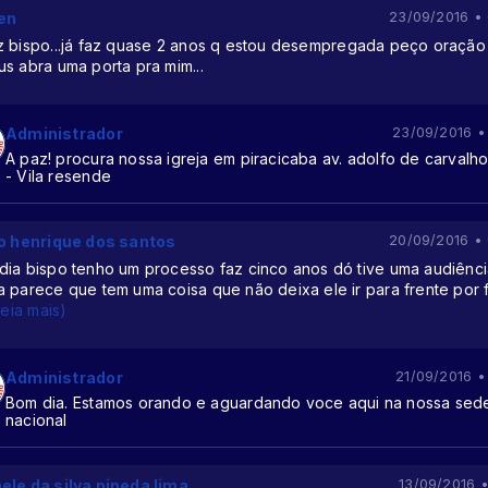
en
23/09/2016 •
z bispo...já faz quase 2 anos q estou desempregada peço oração
s abra uma porta pra mim...
Administrador
23/09/2016 •
A paz! procura nossa igreja em piracicaba av. adolfo de carvalho
- Vila resende
io henrique dos santos
20/09/2016 •
dia bispo tenho um processo faz cinco anos dó tive uma audiênci
a parece que tem uma coisa que não deixa ele ir para frente por 
Leia mais)
Administrador
21/09/2016 •
Bom dia. Estamos orando e aguardando voce aqui na nossa sed
nacional
ele da silva pineda lima
13/09/2016 •